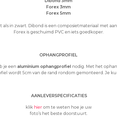
Dibond 3mm
Forex 3mm
Forex 5mm
t als in zwart. Dibond is een composietmateriaal met aa
Forex is geschuimd PVC en iets goedkoper.
OPHANGPROFIEL
b je een
aluminium ophangprofiel
nodig. Met het ophan
ofiel wordt 5cm van de rand rondom gemonteerd. Je kun
AANLEVERSPECIFICATIES
klik
hier
om te weten hoe je uw
foto’s het beste doorstuurt.