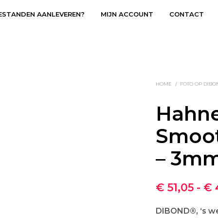
ESTANDEN AANLEVEREN?
MIJN ACCOUNT
CONTACT
HOME
/
FOTO OP DIBO
Hahne
Smoo
– 3m
€
51,05
-
€
DIBOND®, ‘s we