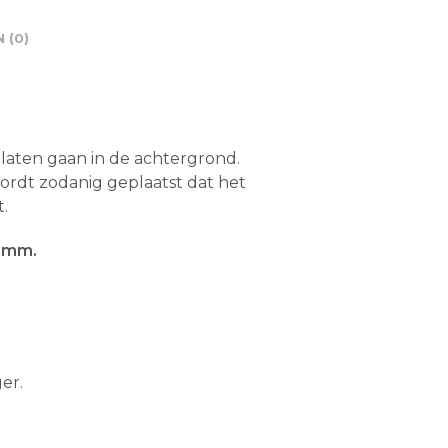
 (0)
 laten gaan in de achtergrond.
wordt zodanig geplaatst dat het
.
15mm.
er.