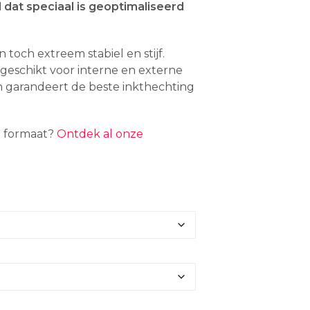
tot
 dat speciaal is geoptimaliseerd
€ 493,06
n toch extreem stabiel en stijf.
l geschikt voor interne en externe
n garandeert de beste inkthechting
d formaat?
Ontdek al onze