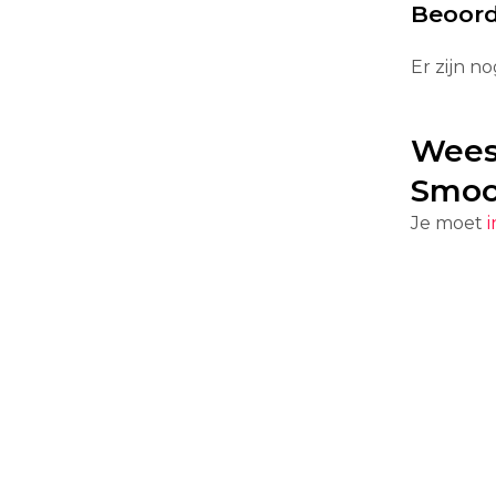
Beoord
Er zijn n
Wees
Smoo
Je moet
i