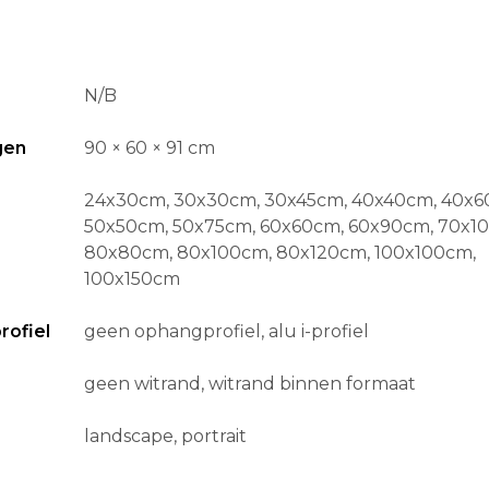
N/B
gen
90 × 60 × 91 cm
24x30cm, 30x30cm, 30x45cm, 40x40cm, 40x6
50x50cm, 50x75cm, 60x60cm, 60x90cm, 70x1
80x80cm, 80x100cm, 80x120cm, 100x100cm,
100x150cm
ofiel
geen ophangprofiel, alu i-profiel
geen witrand, witrand binnen formaat
landscape, portrait