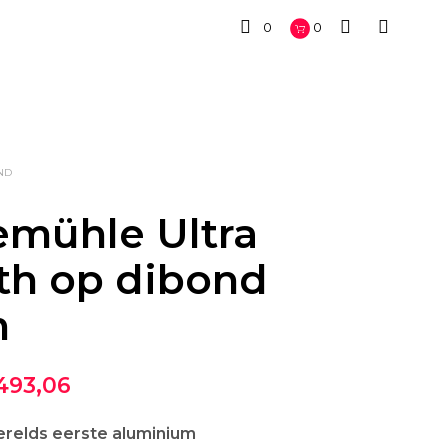
0
0
ND
mühle Ultra
th
op dibond
m
Prijsklasse:
493,06
€ 51,05
relds eerste aluminium