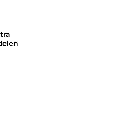
tra
delen