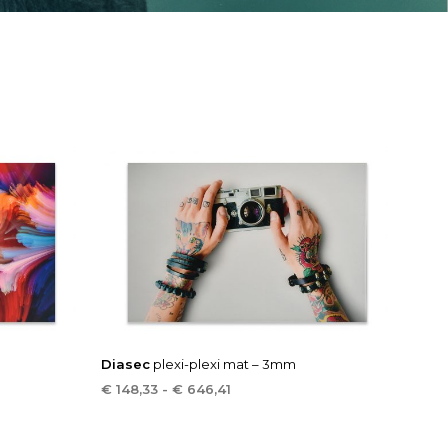
Diasec
plexi-plexi mat – 3mm
Prijsklasse:
€
148,33
-
€
646,41
€ 148,33
OPTIES SELECTEREN
Dit
tot
product
€ 646,41