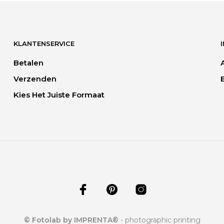
heeft
heeft
meerdere
meerde
variaties.
variaties.
KLANTENSERVICE
Deze
Deze
optie
optie
Betalen
kan
kan
Verzenden
gekozen
gekoze
worden
worden
Kies Het Juiste Formaat
op
op
de
de
productpagina
product
© Fotolab by IMPRENTA®
- photographic printing