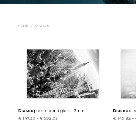
HOME
/
DIASEC®
Diasec
plexi-dibond gloss – 3mm
Diasec
ple
Prijsklasse:
€
147,30
-
€
592,03
€
149,82
-
€ 147,30
OPTIES SELECTEREN
OPTIES SE
Dit
tot
product
€ 592,03