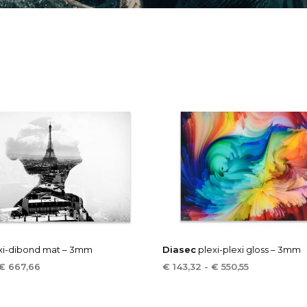
xi-dibond mat – 3mm
Diasec
plexi-plexi gloss – 3mm
Prijsklasse:
Prijsklasse:
€
667,66
€
143,32
-
€
550,55
€ 149,82
€ 143,32
LECTEREN
OPTIES SELECTEREN
Dit
Dit
tot
tot
product
product
€ 667,66
€ 550,55