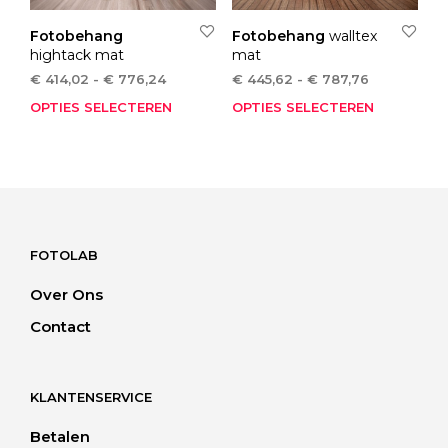
Fotobehang
Fotobehang
walltex
hightack mat
mat
Prijsklasse:
Prijsklasse:
€
414,02
-
€
776,24
€
445,62
-
€
787,76
€ 414,02
€ 445,62
OPTIES SELECTEREN
Dit
OPTIES SELECTEREN
Dit
tot
tot
product
pro
€ 776,24
€ 787,76
heeft
heef
meerdere
mee
variaties.
varia
Deze
Dez
optie
opti
kan
kan
FOTOLAB
gekozen
gek
Over Ons
worden
wor
op
op
Contact
de
de
productpagina
pro
KLANTENSERVICE
Betalen