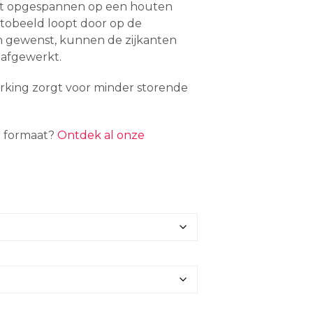
tot
dt opgespannen op een houten
€ 314,10
otobeeld loopt door op de
en gewenst, kunnen de zijkanten
 afgewerkt.
rking zorgt voor minder storende
d formaat?
Ontdek al onze