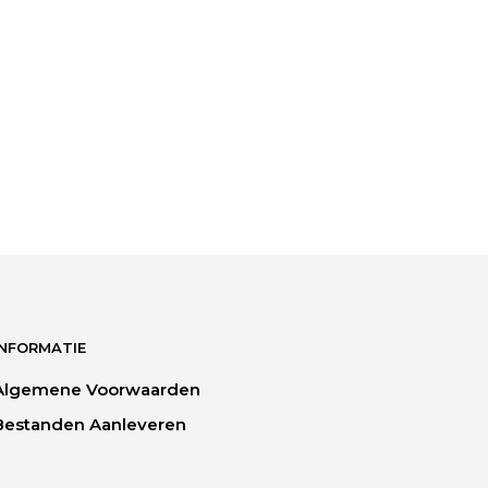
INFORMATIE
Algemene Voorwaarden
agina
Bestanden Aanleveren