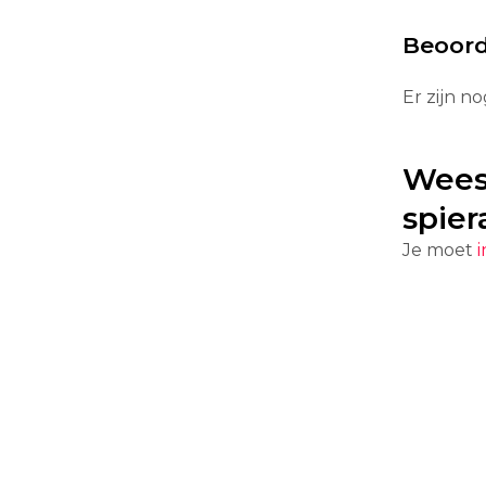
Beoord
Er zijn n
Wees
spie
Je moet
i