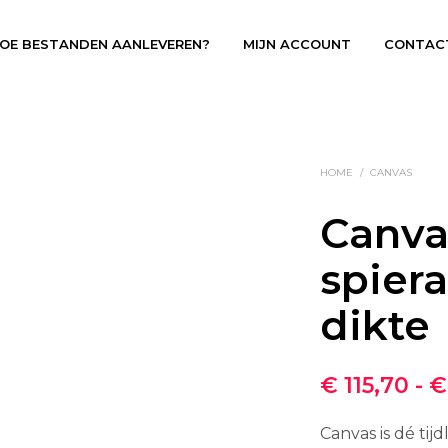
OE BESTANDEN AANLEVEREN?
MIJN ACCOUNT
CONTAC
HOME
/
CANVAS
Canva
spie
dikte
€
115,70
-
€
Canvas is dé tij