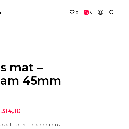
0
0
T
s
mat –
raam 45mm
Prijsklasse:
314,10
€ 115,70
dloze fotoprint die door ons