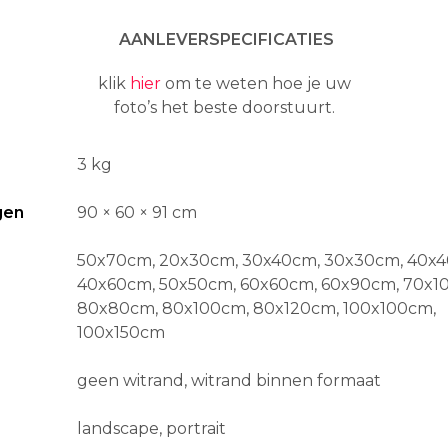
AANLEVERSPECIFICATIES
klik
hier
om te weten hoe je uw
foto’s het beste doorstuurt.
3 kg
gen
90 × 60 × 91 cm
50x70cm, 20x30cm, 30x40cm, 30x30cm, 40x4
40x60cm, 50x50cm, 60x60cm, 60x90cm, 70x1
80x80cm, 80x100cm, 80x120cm, 100x100cm,
100x150cm
geen witrand, witrand binnen formaat
landscape, portrait