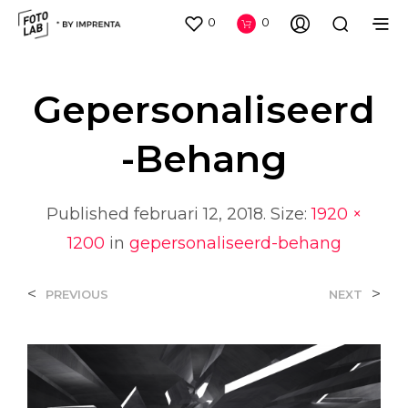
0
0
Gepersonaliseerd
-behang
Published
februari 12, 2018
. Size:
1920 ×
1200
in
gepersonaliseerd-behang
<
>
PREVIOUS
NEXT