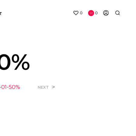
0
0
T
50%
01-50%
>
NEXT