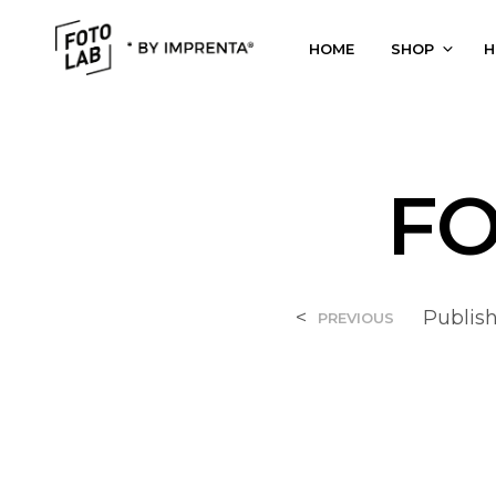
HOME
SHOP
H
FO
<
Publis
PREVIOUS