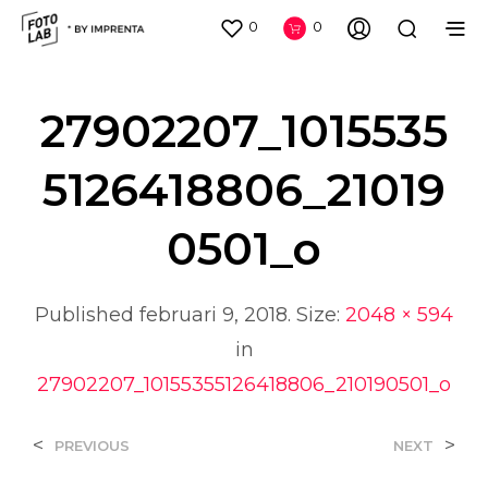
0
0
27902207_1015535
5126418806_21019
0501_o
Published
februari 9, 2018
. Size:
2048 × 594
in
27902207_10155355126418806_210190501_o
<
>
PREVIOUS
NEXT