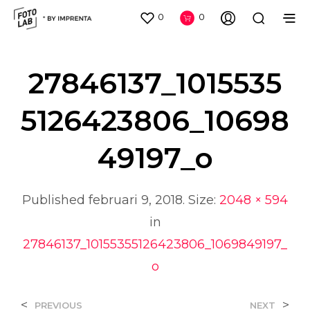
0
0
27846137_1015535
5126423806_10698
49197_o
Published
februari 9, 2018
. Size:
2048 × 594
in
27846137_10155355126423806_1069849197_
o
<
>
PREVIOUS
NEXT