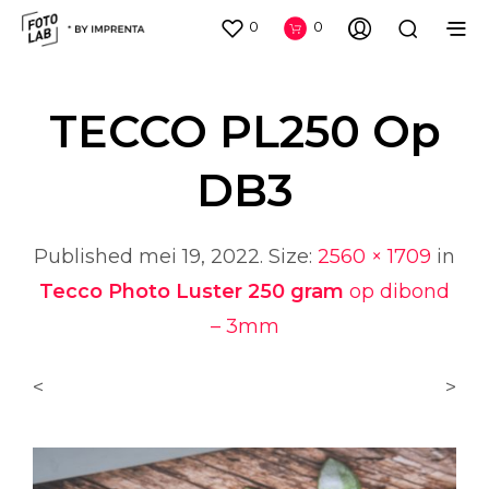
0
0
TECCO PL250 Op
DB3
Published
mei 19, 2022
. Size:
2560 × 1709
in
Tecco Photo Luster 250 gram
op dibond
– 3mm
<
>