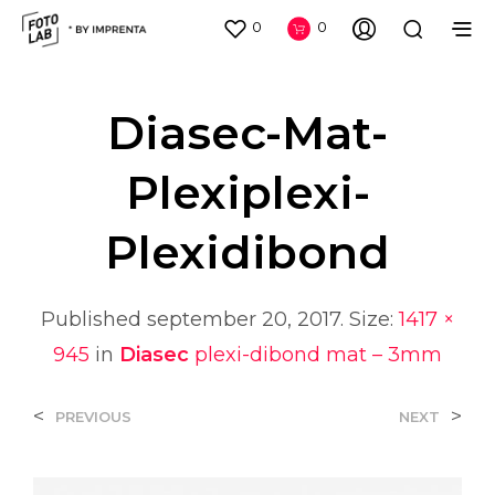
0
0
Diasec-Mat-
Plexiplexi-
Plexidibond
Published
september 20, 2017
. Size:
1417 ×
945
in
Diasec
plexi-dibond mat – 3mm
<
>
PREVIOUS
NEXT