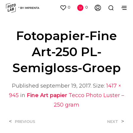
0
0
Fotopapier-Fine
Art-250 PL-
Semigloss-Groep
Published
september 19, 2017
. Size:
1417 ×
945
in
Fine Art papier
Tecco Photo Luster –
250 gram
<
>
PREVIOUS
NEXT