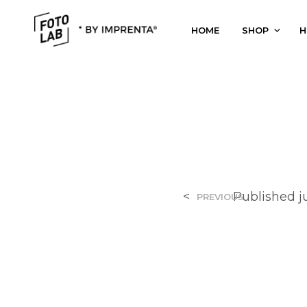
HOME
SHOP
H
<
Published
j
PREVIOUS