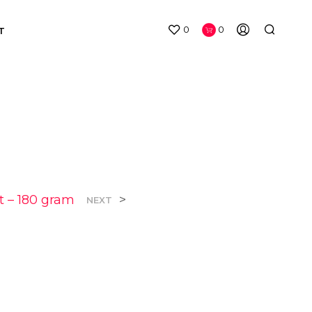
0
0
T
 – 180 gram
>
NEXT