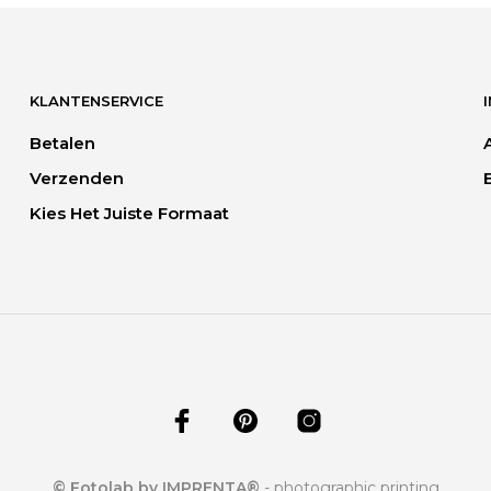
KLANTENSERVICE
Betalen
Verzenden
Kies Het Juiste Formaat
© Fotolab by IMPRENTA®
- photographic printing